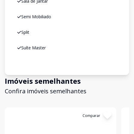
Sala de Jantar
Semi Mobiliado
Split
Suíte Master
Imóveis semelhantes
Confira imóveis semelhantes
Cód:
LI109580
Comparar
Có