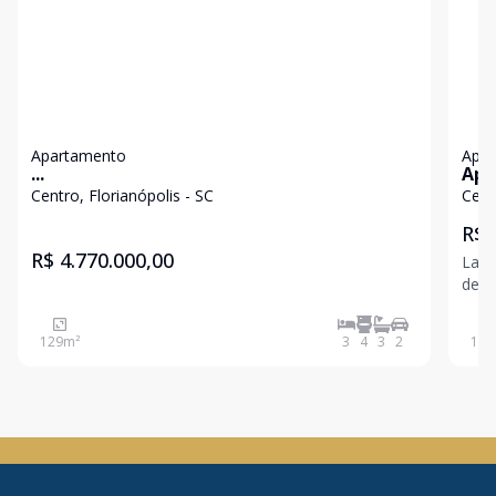
Apartamento
Apa
...
Apa
Cen
Centro, Florianópolis - SC
Cent
R$ 
R$ 4.770.000,00
Lanç
de F
sendo 1 suíte. 
suít
129
m²
3
4
3
2
107
garagem, 
que