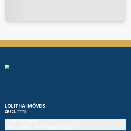
LOLITHA IMÓVEIS
CRECI:
7775J
(48) 9922-0003
LOLITA@LOLITAIMOVEIS.COM.BR