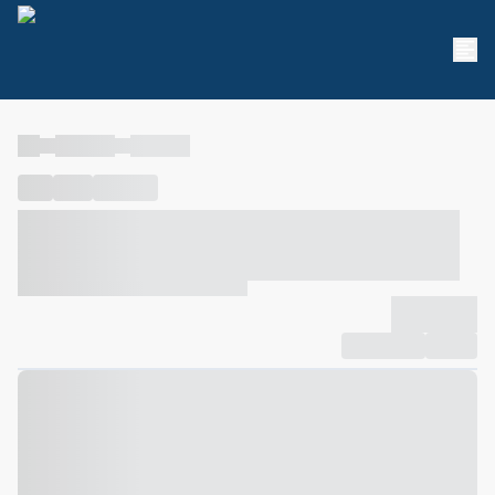
----
----- -----
----- -----
----
-----
---- ------
----- ----- -- ------ ---- ---- -- ----- ----- -----
--- ------
----- ----- -- ------ ----- ----- -- ------
-------------
Compartilhar
Favorito