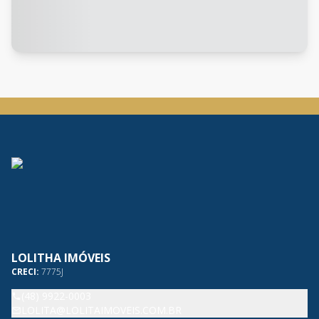
LOLITHA IMÓVEIS
CRECI:
7775J
(48) 9922-0003
LOLITA@LOLITAIMOVEIS.COM.BR